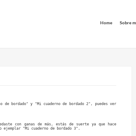
Home
Sobre m
no de bordado
" y "
Mi cuaderno de bordado 2
", puedes ver 
edaste con ganas de más, estás de suerte ya que hace 
o ejemplar "
Mi cuaderno de bordado 3
".