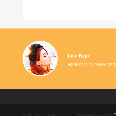
Julia Bajo
Apasionada del mundo craft,
© MissBajocollection. All Rights Reserved. Created By
T