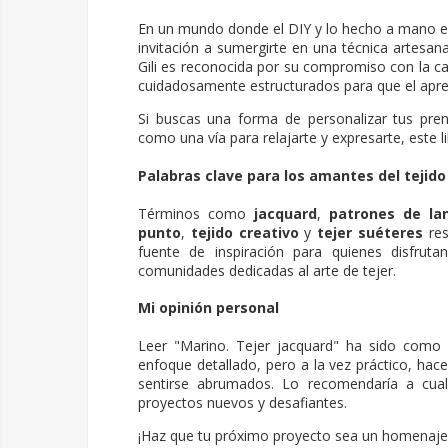
En un mundo donde el DIY y lo hecho a mano e
invitación a sumergirte en una técnica artesana
Gili es reconocida por su compromiso con la cal
cuidadosamente estructurados para que el apren
Si buscas una forma de personalizar tus pre
como una vía para relajarte y expresarte, este 
Palabras clave para los amantes del tejido
Términos como
jacquard
,
patrones de la
punto
,
tejido creativo
y
tejer suéteres
res
fuente de inspiración para quienes disfrut
comunidades dedicadas al arte de tejer.
Mi opinión personal
Leer "
Marino. Tejer jacquard
" ha sido como ab
enfoque detallado, pero a la vez práctico, hac
sentirse abrumados. Lo recomendaría a cual
proyectos nuevos y desafiantes.
¡Haz que tu próximo proyecto sea un homenaje a