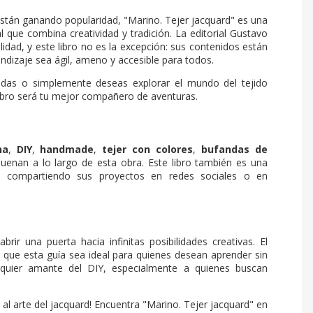
stán ganando popularidad, "
Marino. Tejer jacquard
" es una
l que combina creatividad y tradición. La editorial Gustavo
idad, y este libro no es la excepción: sus contenidos están
dizaje sea ágil, ameno y accesible para todos.
ndas o simplemente deseas explorar el mundo del tejido
libro será tu mejor compañero de aventuras.
na
,
DIY
,
handmade
,
tejer con colores
,
bufandas de
uenan a lo largo de esta obra. Este libro también es una
an compartiendo sus proyectos en redes sociales o en
rir una puerta hacia infinitas posibilidades creativas. El
e que esta guía sea ideal para quienes desean aprender sin
quier amante del DIY, especialmente a quienes buscan
l arte del jacquard! Encuentra "Marino. Tejer jacquard" en