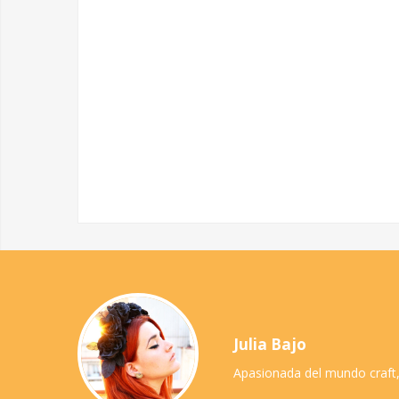
Julia Bajo
Apasionada del mundo craft,