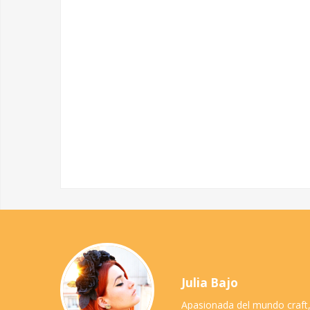
Julia Bajo
Apasionada del mundo craft,