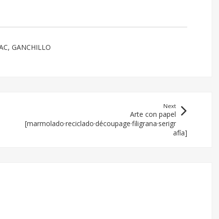
AC
,
GANCHILLO
Next
Arte con papel
[marmolado·reciclado·découpage·filigrana·serigr
afía]