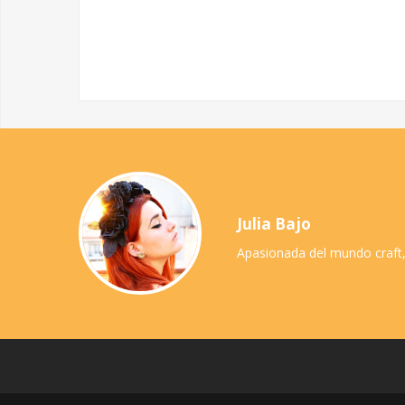
Julia Bajo
Apasionada del mundo craft,