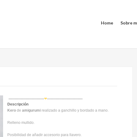
Home
Sobre m
-----------------------------
❤
-----------------------------
Descripción
Kero
de
amigurumi
realizado a ganchillo y bordado a mano.
Relleno mullido.
Posibilidad de añadir accesorio para llavero.