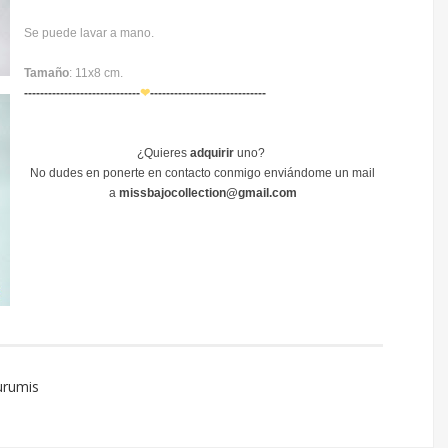
Se puede lavar a mano.
Tamaño
: 11x8 cm.
-----------------------------
❤
-----------------------------
¿Quieres
adquirir
uno?
No dudes en ponerte en contacto conmigo enviándome un mail
a
missbajocollection@gmail.com
urumis