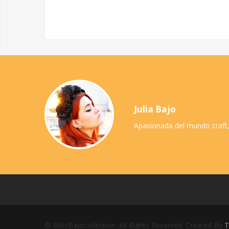
Julia Bajo
Apasionada del mundo craft,
© MissBajocollection. All Rights Reserved. Created By
T