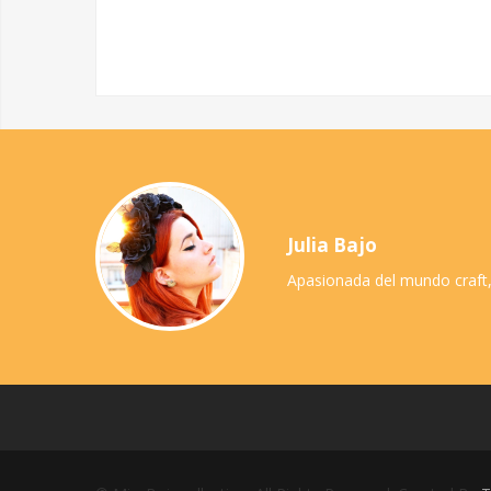
Julia Bajo
Apasionada del mundo craft,