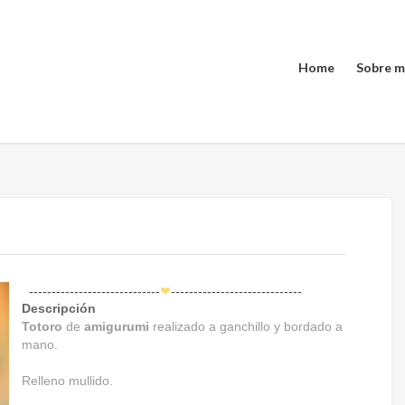
Home
Sobre m
-----------------------------
❤
-----------------------------
Descripción
Totoro
de
amigurumi
realizado a ganchillo y bordado a
mano.
Relleno mullido.